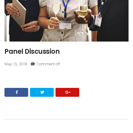
Panel Discussion
May 15, 2018
Comment off