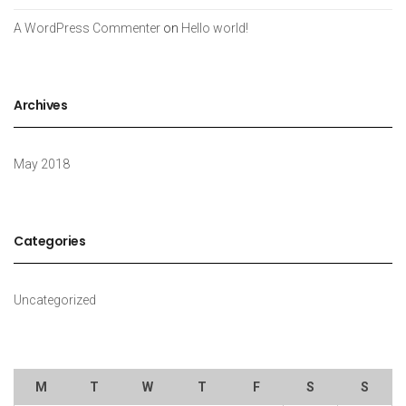
A WordPress Commenter
on
Hello world!
Archives
May 2018
Categories
Uncategorized
M
T
W
T
F
S
S