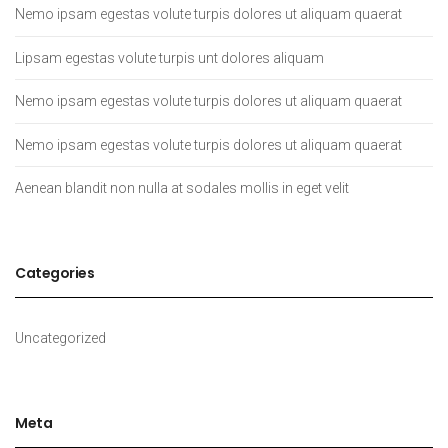
Nemo ipsam egestas volute turpis dolores ut aliquam quaerat
Lipsam egestas volute turpis unt dolores aliquam
Nemo ipsam egestas volute turpis dolores ut aliquam quaerat
Nemo ipsam egestas volute turpis dolores ut aliquam quaerat
Aenean blandit non nulla at sodales mollis in eget velit
Categories
Uncategorized
Meta