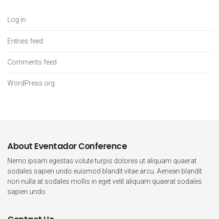
Log in
Entries feed
Comments feed
WordPress.org
About Eventador Conference
Nemo ipsam egestas volute turpis dolores ut aliquam quaerat
sodales sapien undo euismod blandit vitae arcu. Aenean blandit
non nulla at sodales mollis in eget velit aliquam quaerat sodales
sapien undo