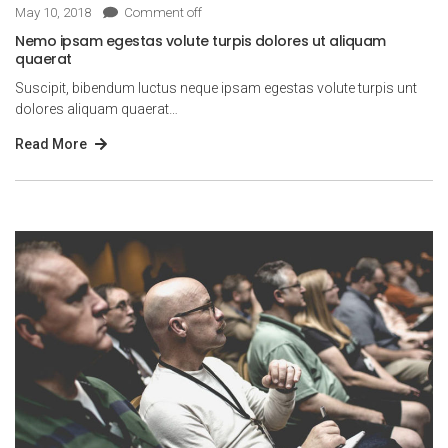
May 10, 2018
Comment off
Nemo ipsam egestas volute turpis dolores ut aliquam
quaerat
Suscipit, bibendum luctus neque ipsam egestas volute turpis unt
dolores aliquam quaerat…
Read More