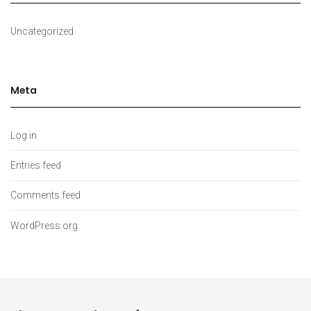
Uncategorized
Meta
Log in
Entries feed
Comments feed
WordPress.org