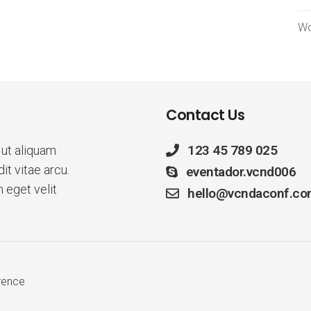
Wo
Contact Us
123 45 789 025
 ut aliquam
t vitae arcu.
eventador.vcnd006
n eget velit
hello@vcndaconf.c
rence