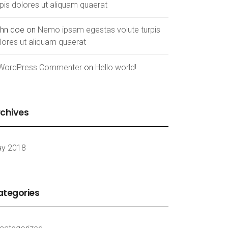
rpis dolores ut aliquam quaerat
hn doe
on
Nemo ipsam egestas volute turpis
lores ut aliquam quaerat
WordPress Commenter
on
Hello world!
chives
y 2018
ategories