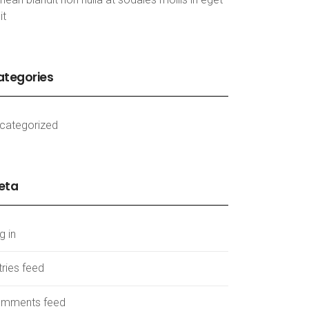
it
ategories
categorized
eta
g in
tries feed
mments feed