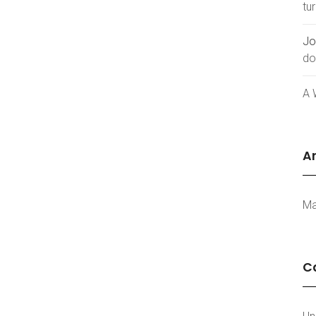
tu
Jo
do
A 
Ar
Ma
C