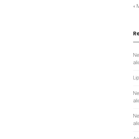
« 
Re
Ne
al
Li
Ne
al
Ne
al
Ae