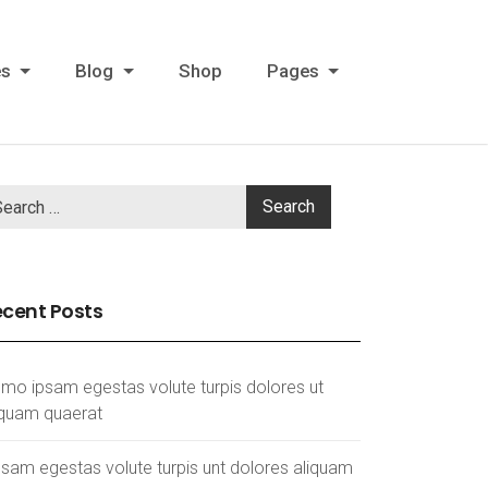
es
Blog
Shop
Pages
cent Posts
mo ipsam egestas volute turpis dolores ut
iquam quaerat
psam egestas volute turpis unt dolores aliquam