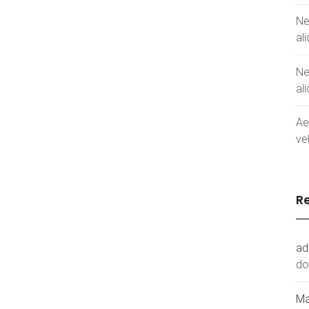
Ne
al
Ne
al
Ae
vel
R
ad
do
Ma