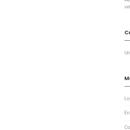
vel
C
Un
M
Lo
En
Co