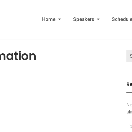
Home
Speakers
Schedul
mation
Re
Ne
al
Li