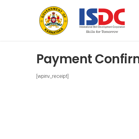
Payment Confir
[wpinv_receipt]